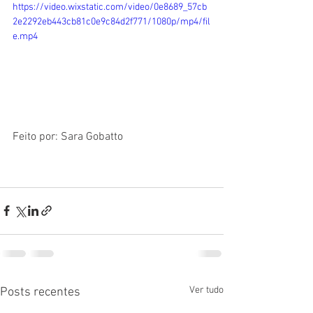
https://video.wixstatic.com/video/0e8689_57cb
2e2292eb443cb81c0e9c84d2f771/1080p/mp4/fil
e.mp4
Feito por: Sara Gobatto
Ver tudo
Posts recentes