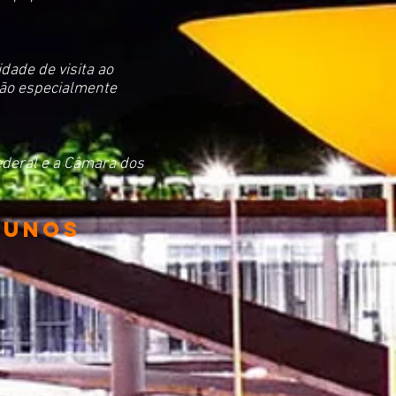
dade de visita ao
ção especialmente
ederal e a Câmara dos
lunos