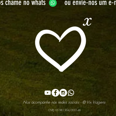
os chame no whats
ou envie-nos um e-
Nos acompanhe nas redes sociais - © Vix Viagens
CNPJ: 05.981.954/0001-46