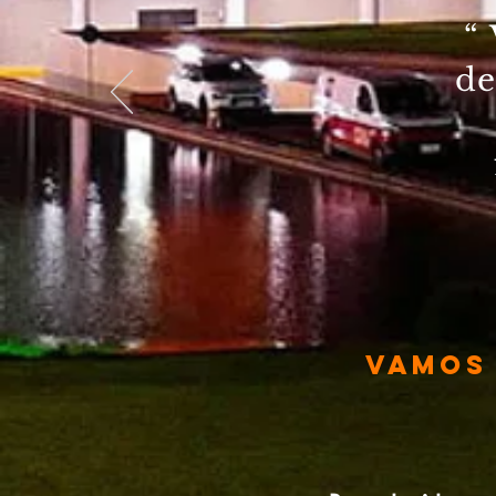
“
de
vamos