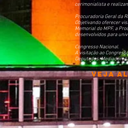
cerimonialista e realiza
Procuradoria Geral da R
Objetivando oferecer vis
Memorial do MPF, a Pro
desenvolvidos para unive
Congresso Nacional.
A visitação ao Congress
Deputados. Mediadores 
veja a