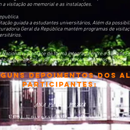
m a visitação ao memorial e as instalações.
epublica.
itação guiada a estudantes universitários, Além da possibili
curadoria Geral da República mantém programas de visita
rsitários.
o Nacional e acontece de forma integrada entre o Senado F
de ambas as Casas se revezam na condução dos grupos.
lguns depoimentos dos a
participantes:
ANA PAULA PEZZI
UCS: Universidade de Caxias do Sul