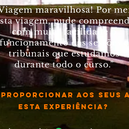
 Viagem maravilhosa! Por me
sta viagem, pude compreen
com muita facilidade o
funcionamento das sessões e
tribunais que estudamos
durante todo o curso.”
 proporcionar aos seus 
esta experiência?