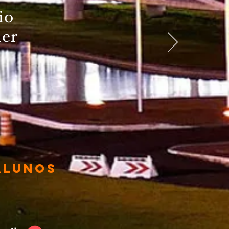
io
der
alunos