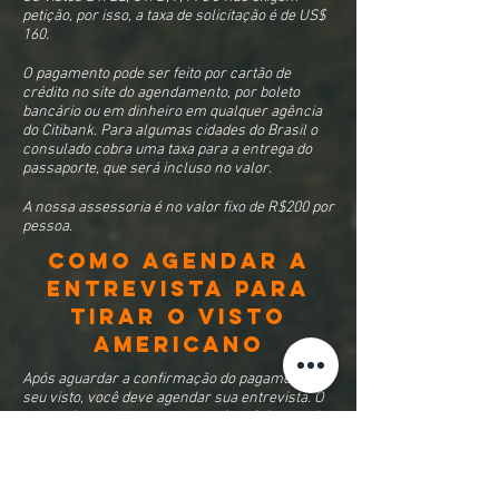
petição, por isso, a taxa de solicitação é de US$
160.
O pagamento pode ser feito por cartão de
crédito no site do agendamento, por boleto
bancário ou em dinheiro em qualquer agência
do Citibank. Para algumas cidades do Brasil o
consulado cobra uma taxa para a entrega do
passaporte, que será incluso no valor.
A nossa assessoria é no valor fixo de R$200 por
pessoa.
COMO AGENDAR A
ENTREVISTA PARA
TIRAR O VISTO
AMERICANO
Após aguardar a confirmação do pagamento do
seu visto, você deve agendar sua entrevista. O
tempo de espera para a entrevista é de acordo
com o lugar escolhido.
Você também irá a agendar a data para a coleta
de dados no CASV. Faça o agendamento através