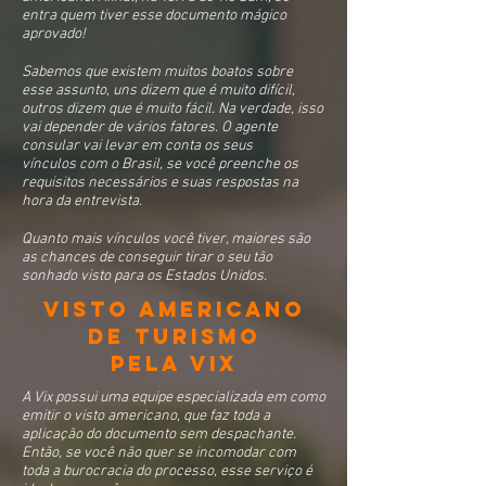
entra quem tiver esse documento mágico
aprovado!
Sabemos que existem muitos boatos sobre
esse assunto, uns dizem que é muito difícil,
outros dizem que é muito fácil. Na verdade, isso
vai depender de vários fatores. O agente
consular vai levar em conta os seus
vínculos com o Brasil, se você preenche os
requisitos necessários e suas respostas na
hora da entrevista.
Quanto mais vínculos você tiver, maiores são
as chances de conseguir tirar o seu tão
sonhado visto para os Estados Unidos.
VISTO AMERICANO
DE TURISMO
pela vix
A Vix possui uma equipe especializada em como
emitir o visto americano, que faz toda a
aplicação do documento sem despachante.
Então, se você não quer se incomodar com
toda a burocracia do processo, esse serviço é