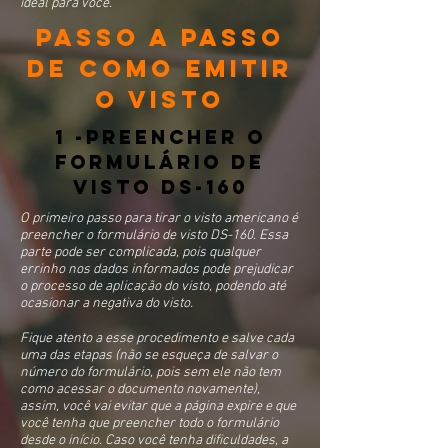
ideal para você.
PASSO A PASSO
DE COMO EMITIR
O VISTO
1 -PREENCHER O
FORMULÁRIO DE
VISTO DS-160
O primeiro passo para tirar o visto americano é
preencher o formulário de visto DS-160. Essa
parte pode ser complicada, pois qualquer
errinho nos dados informados pode prejudicar
o processo de aplicação do visto, podendo até
ocasionar a negativa do visto.
Fique atento a esse procedimento e salve cada
uma das etapas (não se esqueça de salvar o
número do formulário, pois sem ele não tem
como acessar o documento novamente),
assim, você vai evitar que a página expire e que
você tenha que preencher todo o formulário
desde o início. Caso você tenha dificuldades, a