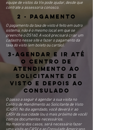
equipe de vistos da Vix pode ajudar, desde que
contrate a assessoria conosco.
2 - PAGAMENTO
O pagamento da taxa de visto é feito em outro
sistema, não é o mesmo local em que se
preenche o DS160. A você precisará criar um
cadastro nesse site e fazer o pagamento da
taxa do visto (em boleto ou cartão).
3-AGENDAR E IR ATÉ
O CENTRO DE
ATENDIMENTO AO
SOLICITANTE DE
VISTO E DEPOIS AO
CONSULADO
O passo a seguir é agendar a sua visita no
Centro de Atendimento ao Solicitante de Visto
(CASV). No dia agendado, você deverá ir ao
CASV da sua cidade (ou o mais próximo de você)
com os documentos necessários.
Na maioria dos casos, será necessário fazer
uma visita ao CASV e ao Consulado Americano.