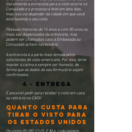
Geralmente a entrevista para o visto ocorre no
Consulado e o processo é feito em dois dias,
mas isso vai depender da cidade em que você
está fazendo o seu visto.
Pessoas menores de 14 anos e com 80 anos ou
mais são dispensados da entrevista, mas
podem ser chamados caso a Embaixada ou
Consulado achem necessário.
A entrevista é a parte mais temida pelos
solicitantes do visto americano. Por isso, tente
manter a calma e sempre ser honesto, de
forma que os dados do seu formulário sejam
confirmados.
4 - entrega
É possível pedir para receber o visto em casa
ou retirá-lo no CASV.
QUANTO CUSTA PARA
TIRAR O VISTO PARA
OS ESTADOS UNIDOS
Os vistos B1/B2, C1/D, F, M e J não exigem