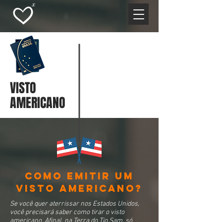
VISTO
AMERICANO
Como emitir um
visto americano?
Se você quer aterrissar nos Estados Unidos,
você precisará saber como tirar o visto
americano. Afinal, na Terra do Tio Sam, só